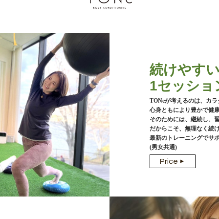
続けやす
1セッション
TONeが考えるのは、カ
心身ともにより豊かで健
そのためには、継続し、
だからこそ、無理なく続
最新のトレーニングでサ
(男女共通)
Price
▼