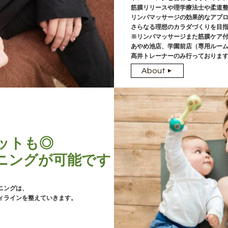
筋膜リリースや理学療法士や柔道
リンパマッサージの効果的なアプ
さらなる理想のカラダづくりを目
※リンパマッサージまた筋膜ケア
あやめ池店、学園前店（専用ルー
髙井トレーナーのみ行っておりま
About
▼
ットも◎
ニングが可能です
ニングは、
ィラインを整えていきます。
、