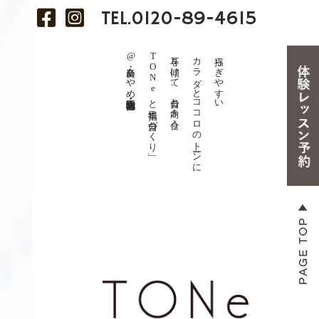
TEL.
0120-89-4615
@奈良・あやめ池・学園前・大宮・王寺・生駒
TONeと目指す「自分づくり」
耳を傾けて、自分と向き合う。
カラダとココロのトーンに
揺らぎやすい