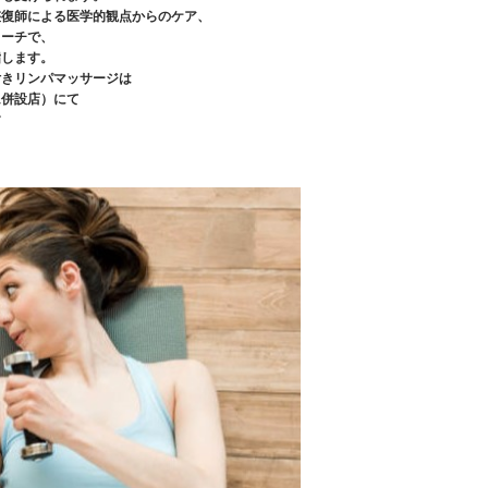
整復師による医学的観点からのケア、
ローチで、
指します。
付きリンパマッサージは
ム併設店）にて
す