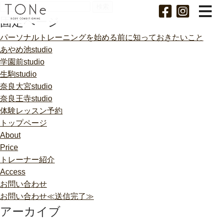
検
索:
固定ページ
パーソナルトレーニングを始める前に知っておきたいこと
あやめ池studio
学園前studio
生駒studio
奈良大宮studio
奈良王寺studio
体験レッスン予約
トップページ
About
Price
トレーナー紹介
Access
お問い合わせ
お問い合わせ≪送信完了≫
アーカイブ