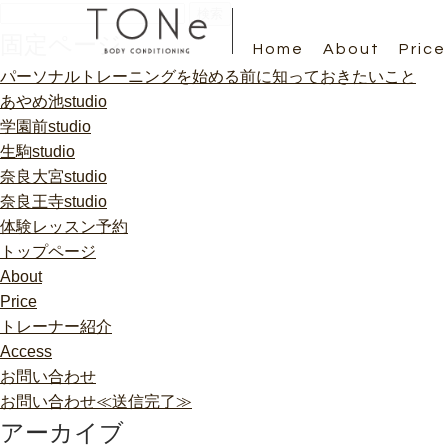
検
索:
固定ページ
Home
About
Price
パーソナルトレーニングを始める前に知っておきたいこと
あやめ池studio
学園前studio
生駒studio
奈良大宮studio
奈良王寺studio
体験レッスン予約
トップページ
About
Price
トレーナー紹介
Access
お問い合わせ
お問い合わせ≪送信完了≫
アーカイブ