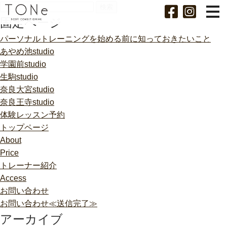
検
索:
固定ページ
パーソナルトレーニングを始める前に知っておきたいこと
あやめ池studio
学園前studio
生駒studio
奈良大宮studio
奈良王寺studio
体験レッスン予約
トップページ
About
Price
トレーナー紹介
Access
お問い合わせ
お問い合わせ≪送信完了≫
アーカイブ