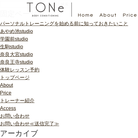
検
索:
固定ページ
Home
About
Price
パーソナルトレーニングを始める前に知っておきたいこと
あやめ池studio
学園前studio
生駒studio
奈良大宮studio
奈良王寺studio
体験レッスン予約
トップページ
About
Price
トレーナー紹介
Access
お問い合わせ
お問い合わせ≪送信完了≫
アーカイブ