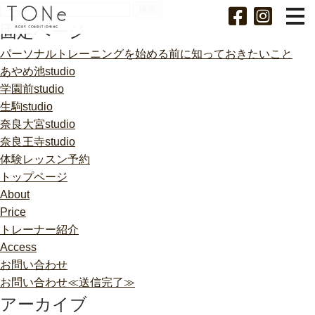
検
索:
固定ページ
パーソナルトレーニングを始める前に知っておきたいこと
あやめ池studio
学園前studio
生駒studio
奈良大宮studio
奈良王寺studio
体験レッスン予約
トップページ
About
Price
トレーナー紹介
Access
お問い合わせ
お問い合わせ≪送信完了≫
アーカイブ