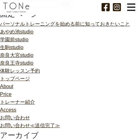
検
索:
固定ページ
パーソナルトレーニングを始める前に知っておきたいこと
あやめ池studio
学園前studio
生駒studio
奈良大宮studio
奈良王寺studio
体験レッスン予約
トップページ
About
Price
トレーナー紹介
Access
お問い合わせ
お問い合わせ≪送信完了≫
アーカイブ