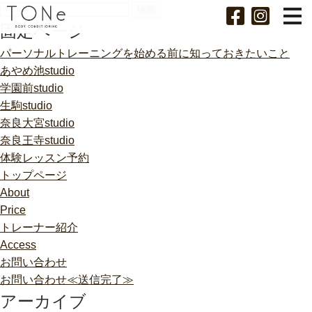
検
索:
固定ページ
パーソナルトレーニングを始める前に知っておきたいこと
あやめ池studio
学園前studio
生駒studio
奈良大宮studio
奈良王寺studio
体験レッスン予約
トップページ
About
Price
トレーナー紹介
Access
お問い合わせ
お問い合わせ≪送信完了≫
アーカイブ