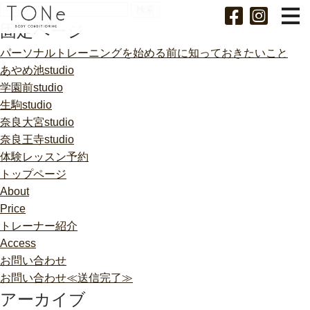
検
索:
固定ページ
パーソナルトレーニングを始める前に知っておきたいこと
あやめ池studio
学園前studio
生駒studio
奈良大宮studio
奈良王寺studio
体験レッスン予約
トップページ
About
Price
トレーナー紹介
Access
お問い合わせ
お問い合わせ≪送信完了≫
アーカイブ